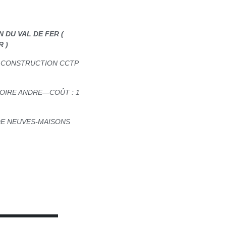
 DU VAL DE FER (
R )
A CONSTRUCTION CCTP
GOIRE ANDRE—COÛT : 1
 DE NEUVES-MAISONS