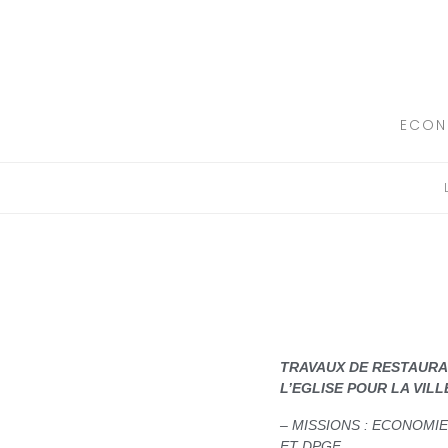
L’ENTREPRISE
LES BUREAUX
ECON
LES REALISATIONS
CONTACT
TRAVAUX DE RESTAURA
L’EGLISE POUR LA VILL
– MISSIONS : ECONOMI
ET DPGF