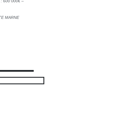
 600 000€ –
UTE MARNE